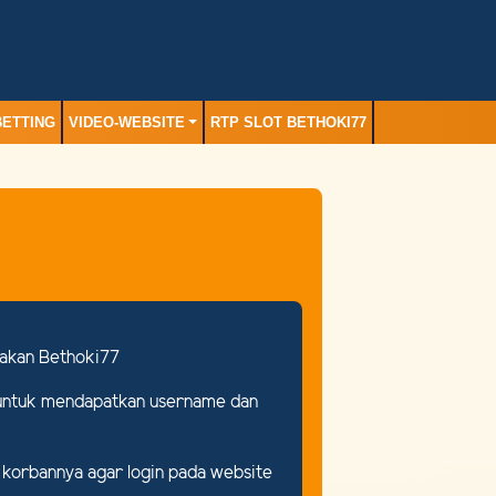
BETTING
VIDEO-WEBSITE
RTP SLOT BETHOKI77
makan Bethoki77
) untuk mendapatkan username dan
korbannya agar login pada website