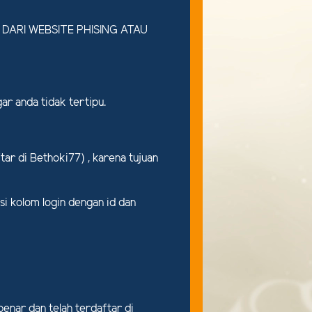
DARI WEBSITE PHISING ATAU
r anda tidak tertipu.
ar di Bethoki77) , karena tujuan
si kolom login dengan id dan
enar dan telah terdaftar di